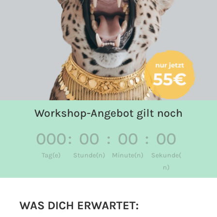
Workshop-Angebot gilt noch
000
:
00
:
00
:
00
Tag(e)
Stunde(n)
Minute(n)
Sekunde(
n)
WAS DICH ERWARTET: