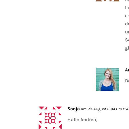
I
e
d
u
S
g
A
D
Sonja
am 29. August 2014 um 9:4
Hallo Andrea,