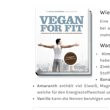
Wie
Eine 
bei 
mehr
Was
Him
habe
Zimt
Stof
Ban
Amaranth
enthält viel Eiweiß, Mag
welche für den Energiestoffwechsel un
Vanille
kann die Nerven beruhigen und