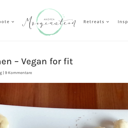
bote
Retreats
Insp
n – Vegan for fit
g
|
9 Kommentare