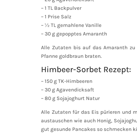
– 1 TL Backpulver
– 1 Prise Salz
– ½ TL gemahlene Vanille
– 30 g gepopptes Amaranth
Alle Zutaten bis auf das Amaranth z
Pfanne goldbraun braten.
Himbeer-Sorbet Rezept:
– 150 g TK-Himbeeren
– 30 g Agavendicksaft
– 80 g Sojajoghurt Natur
Alle Zutaten für das Eis pürieren und
austauschen wie auch Honig, Sojajoghur
gut gesunde Pancakes so schmecken k