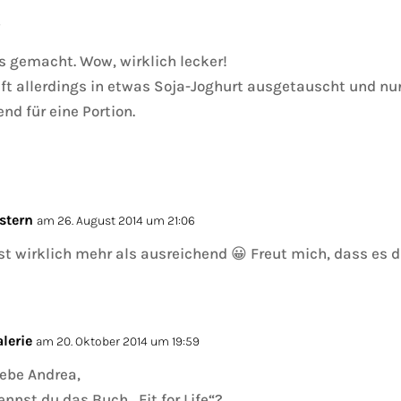
7
 gemacht. Wow, wirklich lecker!
t allerdings in etwas Soja-Joghurt ausgetauscht und nur
nd für eine Portion.
stern
am 26. August 2014 um 21:06
st wirklich mehr als ausreichend 😀 Freut mich, dass es 
alerie
am 20. Oktober 2014 um 19:59
iebe Andrea,
ennst du das Buch „Fit for Life“?