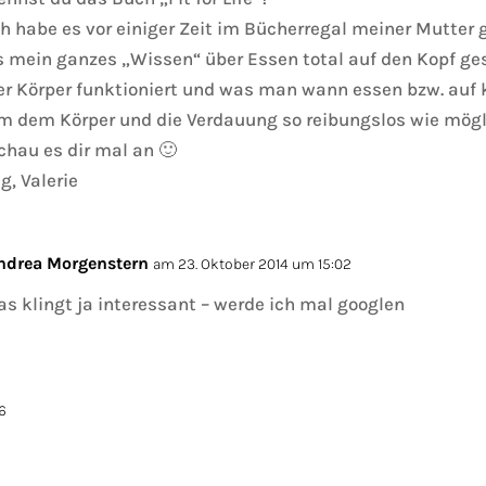
ch habe es vor einiger Zeit im Bücherregal meiner Mutter
s mein ganzes „Wissen“ über Essen total auf den Kopf ges
er Körper funktioniert und was man wann essen bzw. auf k
m dem Körper und die Verdauung so reibungslos wie mögli
chau es dir mal an 🙂
lg, Valerie
ndrea Morgenstern
am 23. Oktober 2014 um 15:02
as klingt ja interessant – werde ich mal googlen
6