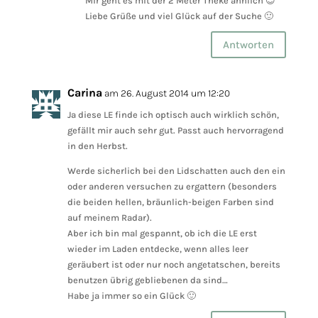
Mir geht es mit der 2 Meter Theke ähnlich 😉
Liebe Grüße und viel Glück auf der Suche 🙂
Antworten
Carina
am 26. August 2014 um 12:20
Ja diese LE finde ich optisch auch wirklich schön,
gefällt mir auch sehr gut. Passt auch hervorragend
in den Herbst.
Werde sicherlich bei den Lidschatten auch den ein
oder anderen versuchen zu ergattern (besonders
die beiden hellen, bräunlich-beigen Farben sind
auf meinem Radar).
Aber ich bin mal gespannt, ob ich die LE erst
wieder im Laden entdecke, wenn alles leer
geräubert ist oder nur noch angetatschen, bereits
benutzen übrig gebliebenen da sind…
Habe ja immer so ein Glück 🙂