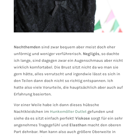
Nachthemden
sind zwar bequem aber meist doch eher
unförmig und weniger verführerisch.
Negligés
, so dachte
ich lange, sind dagegen zwar ein Augenschmaus aber nicht
wirklich komfortabel. Die Brust sitzt nicht da wo man sie
gern hätte, alles verrutscht und irgendwie lässt es sich in
den Teilen dann doch nicht so richtig entspannen. Ich
hatte also viele Vorurteile, die hauptsächlich aber auch auf
Erfahrung basierten.
Vor einer Weile habe ich dann dieses hübsche
Nachtkleidchen im
Hunkemöller Outlet
gefunden und
siehe da es sitzt einfach perfekt!
Viskose
sorgt für ein sehr
angenehmes Tragegefühl und
Elasthan
macht den oberen
Part dehnbar. Man kann also auch größere Oberweite in