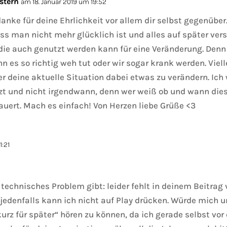
stern
am 18. Januar 2019 um 19:52
danke für deine Ehrlichkeit vor allem dir selbst gegenübe
ss man nicht mehr glücklich ist und alles auf später ver
 die auch genutzt werden kann für eine Veränderung. Den
nn es so richtig weh tut oder wir sogar krank werden. Vielle
r deine aktuelle Situation dabei etwas zu verändern. Ich 
tzt und nicht irgendwann, denn wer weiß ob und wann die
auert. Mach es einfach! Von Herzen liebe Grüße <3
:21
n technisches Problem gibt: leider fehlt in deinem Beitra
jedenfalls kann ich nicht auf Play drücken. Würde mich u
kurz für später“ hören zu können, da ich gerade selbst vo