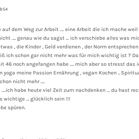
8:54
e auf dem Weg zur Arbeit …. eine Arbeit die ich mache wei
h nicht …. genau wie du sagst … ich verschiebe alles was m
etwas , die Kinder , Geld verdienen , der Norm entspreche
weiß ich schon gar nicht mehr was für mich wichtig ist ? 
mit 46 noch angefangen habe …. mich aber so stresst das i
in yoga meine Passion Ernährung , vegan Kochen .. Spiritua
chon nicht mehr ….
e ….ich habe heute viel Zeit zum nachdenken … du hast r
wichtige … glücklich sein !!!
ebe spüren.