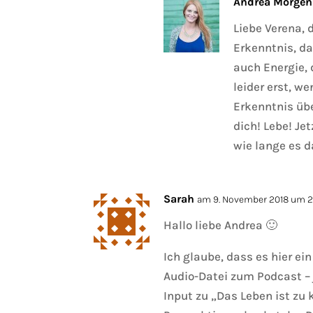
Andrea Morgen
Liebe Verena, 
Erkenntnis, da
auch Energie,
leider erst, we
Erkenntnis übe
dich! Lebe! Je
wie lange es d
Sarah
am 9. November 2018 um 21
Hallo liebe Andrea 🙂
Ich glaube, dass es hier ei
Audio-Datei zum Podcast – 
Input zu „Das Leben ist zu 