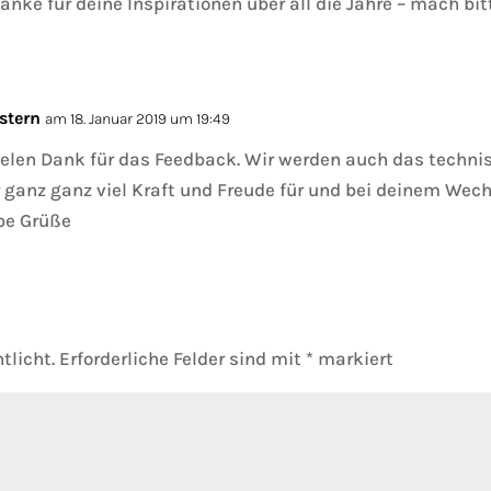
nke für deine Inspirationen über all die Jahre – mach bitt
stern
am 18. Januar 2019 um 19:49
vielen Dank für das Feedback. Wir werden auch das techn
r ganz ganz viel Kraft und Freude für und bei deinem Wech
be Grüße
tlicht.
Erforderliche Felder sind mit
*
markiert