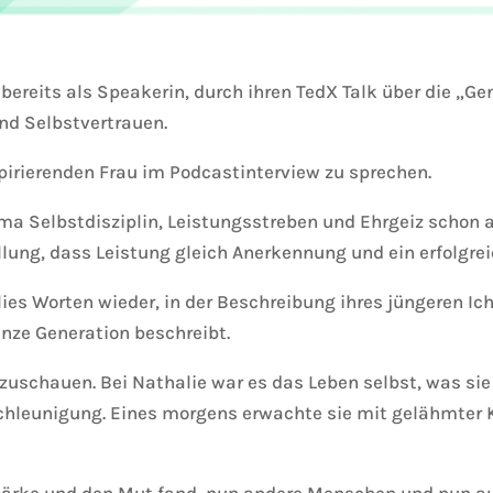
bereits als Speakerin, durch ihren TedX Talk über die „Ge
d Selbstvertrauen.
spirierenden Frau im Podcastinterview zu sprechen.
ma Selbstdisziplin, Leistungsstreben und Ehrgeiz schon a
llung, dass Leistung gleich Anerkennung und ein erfolgre
lies Worten wieder, in der Beschreibung ihres jüngeren Ich
anze Generation beschreibt.
nzuschauen. Bei Nathalie war es das Leben selbst, was si
schleunigung. Eines morgens erwachte sie mit gelähmter 
Stärke und den Mut fand, nun andere Menschen und nun a