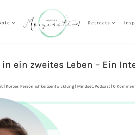
bote
Retreats
Insp
in ein zweites Leben – Ein Int
t | Körper
,
Persönlichkeitsentwicklung | Mindset
,
Podcast
|
0 Komment