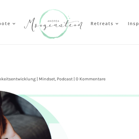
bote
Retreats
Insp
hkeitsentwicklung | Mindset
,
Podcast
|
0 Kommentare