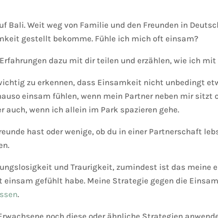
t auf Bali. Weit weg von Familie und den Freunden in Deuts
keit gestellt bekomme. Fühle ich mich oft einsam?
rfahrungen dazu mit dir teilen und erzählen, wie ich m
 wichtig zu erkennen, dass Einsamkeit nicht unbedingt 
auso einsam fühlen, wenn mein Partner neben mir sitzt o
r auch, wenn ich allein im Park spazieren gehe.
Freunde hast oder wenige, ob du in einer Partnerschaft leb
en.
nungslosigkeit und Traurigkeit, zumindest ist das meine e
ft einsam gefühlt habe. Meine Strategie gegen die Einsam
ssen
.
 Erwachsene noch diese oder ähnliche Strategien anwende