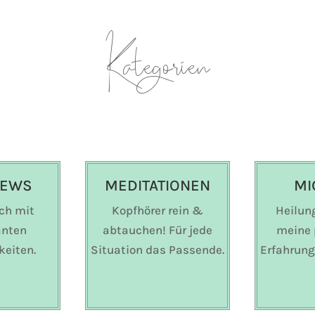
Kategorien
IEWS
MEDITATIONEN
MI
ch mit
Kopfhörer rein &
Heilun
anten
abtauchen! Für jede
meine 
keiten.
Situation das Passende.
Erfahrung